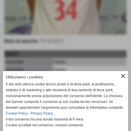
Data di nascita:
19-10-2012
DATI
nazionalità:
Italiana
nazionalità:
Italiana
close
Utilizziamo i cookies
altezza:
177 cm
Il sito web utilizza cookie tecnici propri e di terze parti, di profilazione,
ruolo:
Centrale
statistici e di marketing o altri strumenti di tracciamento di terze parti,
numero:
12
esclusivamente previa acquisizione del consenso dell'utente. La chiusura
curriculum vitae:
2024/2025 Wonder Normac AVB - II
del banner comporta il consenso ai soli cookie tecnici necessari. Se
desideri approfondire l'argomento puoi consultare le informative complete.
Divisione
Cookie Policy
-
Privacy Policy
2025/2026 Wonder Normac AVB - II
Il tuo consenso ha una durata massima di 6 mesi.
Divisione
Cookie accettati nel consenso: nessun consenso