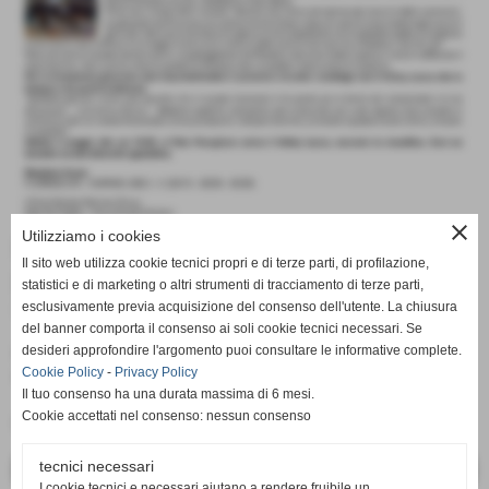
close
Utilizziamo i cookies
UNA TRASFERTA NEGATIVA
Il sito web utilizza cookie tecnici propri e di terze parti, di profilazione,
PER NORMAC
statistici e di marketing o altri strumenti di tracciamento di terze parti,
esclusivamente previa acquisizione del consenso dell'utente. La chiusura
26-04-2026 20:37
-
News Serie B2
del banner comporta il consenso ai soli cookie tecnici necessari. Se
La squadra genovese superata in tre set dalle toscane della
desideri approfondire l'argomento puoi consultare le informative complete.
Cookie Policy
-
Privacy Policy
Florenzo
Il tuo consenso ha una durata massima di 6 mesi.
Cookie accettati nel consenso: nessun consenso
Fonte:
Comunicato Stampa
tecnici necessari
<< PRECEDENTE
SUCCESSIVO >>
I cookie tecnici e necessari aiutano a rendere fruibile un