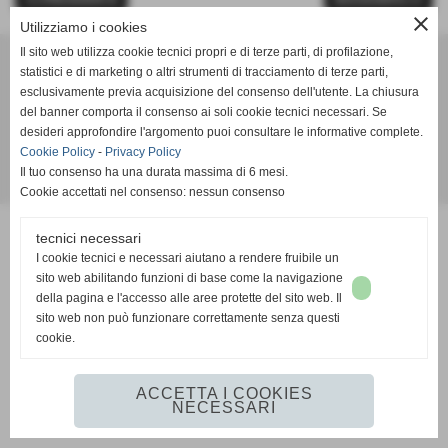
close
Utilizziamo i cookies
Il sito web utilizza cookie tecnici propri e di terze parti, di profilazione,
Normac Group
statistici e di marketing o altri strumenti di tracciamento di terze parti,
------
esclusivamente previa acquisizione del consenso dell'utente. La chiusura
del banner comporta il consenso ai soli cookie tecnici necessari. Se
desideri approfondire l'argomento puoi consultare le informative complete.
Cookie Policy
-
Privacy Policy
Il tuo consenso ha una durata massima di 6 mesi.
Realizzazione siti web www.sitoper.it
Cookie accettati nel consenso: nessun consenso
tecnici necessari
I cookie tecnici e necessari aiutano a rendere fruibile un
sito web abilitando funzioni di base come la navigazione
della pagina e l'accesso alle aree protette del sito web. Il
sito web non può funzionare correttamente senza questi
cookie.
ACCETTA I COOKIES
NECESSARI